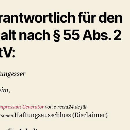
rantwortlich für den
alt nach § 55 Abs. 2
tV:
ungesser
eim
,
mpressum-Generator
von e-recht24.de für
Haftungsausschluss (Disclaimer)
rsonen.