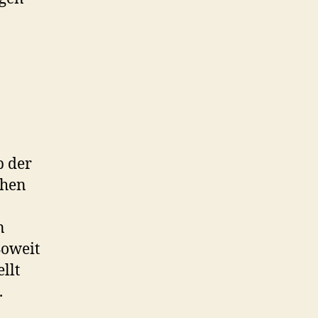
n
b der
chen
n
Soweit
llt
.