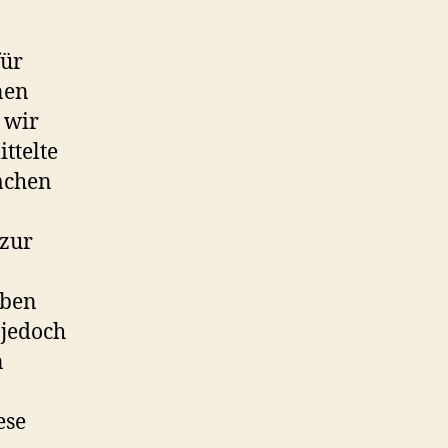
für
nen
 wir
ttelte
achen
 zur
iben
 jedoch
n
ese