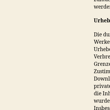
werden
Urheb
Die du
Werke 
Urhebe
Verbre
Grenze
Zustim
Downlo
privat
die In
wurden
Insbes