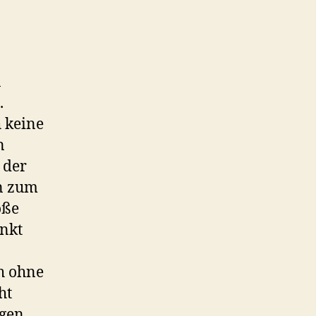
n
.
 keine
n
 der
en zum
öße
unkt
ch ohne
ht
ngen