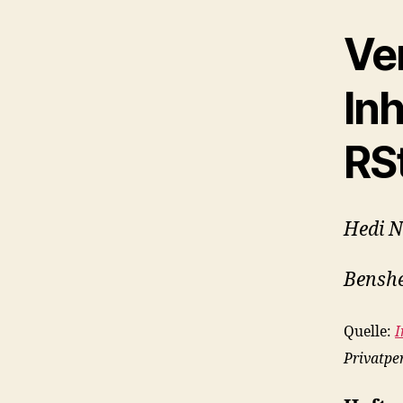
Ve
Inh
RS
Hedi N
Bensh
Quelle:
I
Privatpe