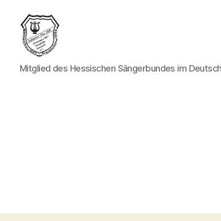
GV
Mitglied des Hessischen Sängerbundes im Deutsc
>Liedertafel<
1863
Bensheim-
Auerbach
e.V.