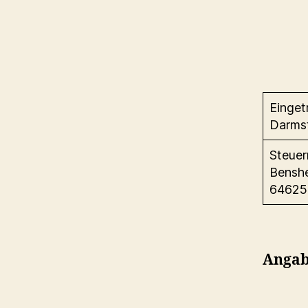
Einget
Darms
Steue
Benshe
64625
Angab