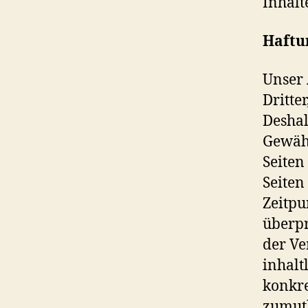
Inhalt
Haftu
Unser 
Dritte
Deshal
Gewähr
Seiten
Seiten
Zeitpu
überpr
der Ve
inhalt
konkre
zumutb