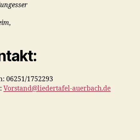
ungesser
eim
,
ntakt:
n: 06251/1752293
:
Vorstand@liedertafel-auerbach.de