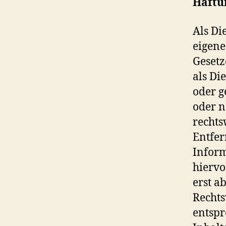
Haftun
Als Di
eigene
Gesetz
als Di
oder g
oder n
rechts
Entfer
Inform
hiervo
erst a
Rechts
entspr